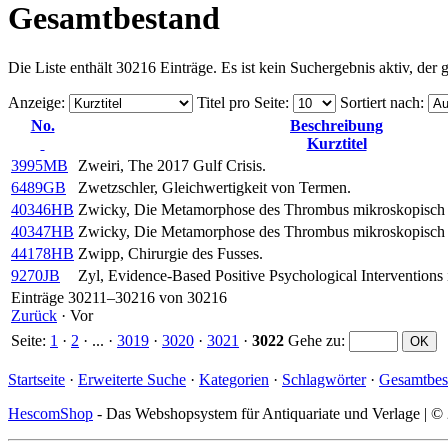
Gesamtbestand
Die Liste enthält 30216 Einträge. Es ist kein Suchergebnis aktiv, der
Anzeige
:
Titel pro Seite
:
Sortiert nach
:
No.
Beschreibung
Kurztitel
3995MB
Zweiri, The 2017 Gulf Crisis.
6489GB
Zwetzschler, Gleichwertigkeit von Termen.
40346HB
Zwicky, Die Metamorphose des Thrombus mikroskopisch 
40347HB
Zwicky, Die Metamorphose des Thrombus mikroskopisch 
44178HB
Zwipp, Chirurgie des Fusses.
9270JB
Zyl, Evidence-Based Positive Psychological Interventions 
Einträge 30211–30216 von 30216
Zurück
·
Vor
Seite:
1
·
2
· ... ·
3019
·
3020
·
3021
·
3022
Gehe zu
:
Startseite
·
Erweiterte Suche
·
Kategorien
·
Schlagwörter
·
Gesamtbes
HescomShop
- Das Webshopsystem für Antiquariate und Verlage | 