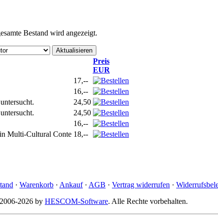
 gesamte Bestand wird angezeigt.
Preis
EUR
17,--
16,--
untersucht.
24,50
untersucht.
24,50
16,--
in Multi-Cultural Conte
18,--
tand
·
Warenkorb
·
Ankauf
·
AGB
·
Vertrag widerrufen
·
Widerrufsbel
© 2006-2026 by
HESCOM-Software
. Alle Rechte vorbehalten.