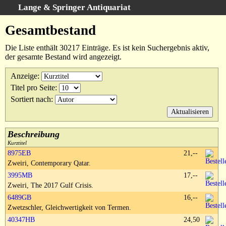
Lange & Springer Antiquariat
Schnellsuche
:
Gesamtbestand
Startseite
Die Liste enthält 30217 Einträge. Es ist kein Suchergebnis aktiv,
Erweiterte Suche
der gesamte Bestand wird angezeigt.
Kategorien
Anzeige
:
Schlagwörter
Titel pro Seite
:
Gesamtbestand
Sortiert nach
:
Warenkorb
Ankauf
Beschreibung
AGB
Kurztitel
8975EB
21,--
Widerruf
Zweiri, Contemporary Qatar.
Datenschutz
3995MB
17,--
Impressum
Zweiri, The 2017 Gulf Crisis.
6489GB
16,--
Zwetzschler, Gleichwertigkeit von Termen.
40347HB
24,50