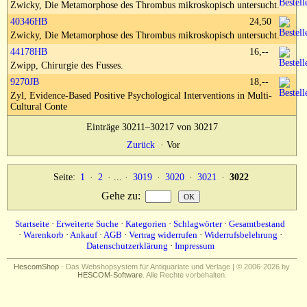
Zwicky, Die Metamorphose des Thrombus mikroskopisch untersucht.
40346HB
24,50
Zwicky, Die Metamorphose des Thrombus mikroskopisch untersucht.
44178HB
16,--
Zwipp, Chirurgie des Fusses.
9270JB
18,--
Zyl, Evidence-Based Positive Psychological Interventions in Multi-
Cultural Conte
Einträge 30211–30217 von 30217
Zurück
·
Vor
Seite:
1
·
2
· ... ·
3019
·
3020
·
3021
·
3022
Gehe zu
:
Startseite
·
Erweiterte Suche
·
Kategorien
·
Schlagwörter
·
Gesamtbestand
·
Warenkorb
·
Ankauf
·
AGB
·
Vertrag widerrufen
·
Widerrufsbelehrung
·
Datenschutzerklärung
·
Impressum
HescomShop
- Das Webshopsystem für Antiquariate und Verlage | © 2006-2026 by
HESCOM-Software
. Alle Rechte vorbehalten.