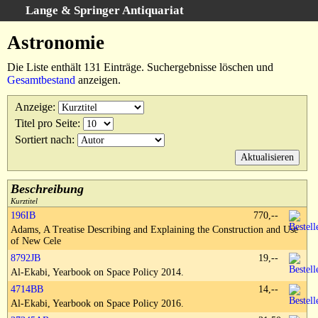
Lange & Springer Antiquariat
Schnellsuche
:
Astronomie
Startseite
Die Liste enthält 131 Einträge. Suchergebnisse löschen und
Erweiterte Suche
Gesamtbestand
anzeigen.
Kategorien
Anzeige
:
Schlagwörter
Titel pro Seite
:
Suchergebnisse
Sortiert nach
:
Warenkorb
Ankauf
Beschreibung
AGB
Kurztitel
196IB
770,--
Widerruf
Adams, A Treatise Describing and Explaining the Construction and Use
Datenschutz
of New Cele
8792JB
19,--
Impressum
Al-Ekabi, Yearbook on Space Policy 2014.
4714BB
14,--
Al-Ekabi, Yearbook on Space Policy 2016.