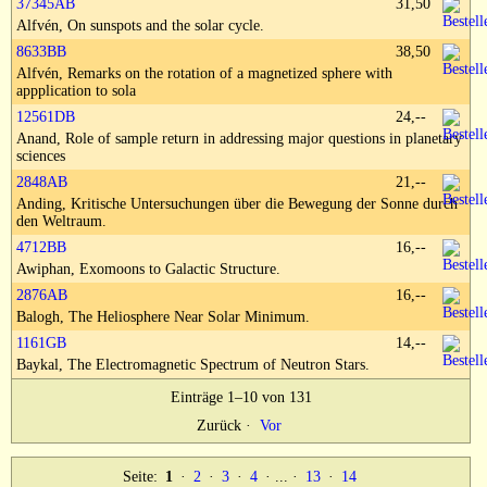
37345AB
31,50
Alfvén, On sunspots and the solar cycle.
8633BB
38,50
Alfvén, Remarks on the rotation of a magnetized sphere with
appplication to sola
12561DB
24,--
Anand, Role of sample return in addressing major questions in planetary
sciences
2848AB
21,--
Anding, Kritische Untersuchungen über die Bewegung der Sonne durch
den Weltraum.
4712BB
16,--
Awiphan, Exomoons to Galactic Structure.
2876AB
16,--
Balogh, The Heliosphere Near Solar Minimum.
1161GB
14,--
Baykal, The Electromagnetic Spectrum of Neutron Stars.
Einträge 1–10 von 131
Zurück
·
Vor
Seite:
1
·
2
·
3
·
4
· ... ·
13
·
14