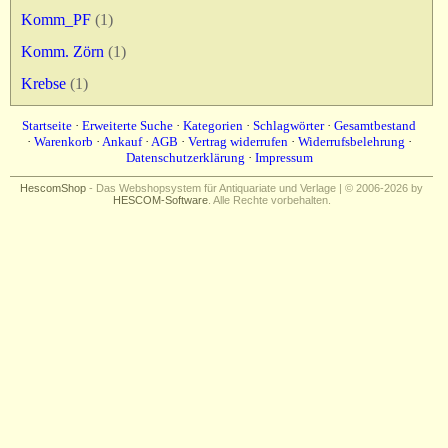
Komm_PF
(1)
Komm. Zörn
(1)
Krebse
(1)
Startseite
·
Erweiterte Suche
·
Kategorien
·
Schlagwörter
·
Gesamtbestand
·
Warenkorb
·
Ankauf
·
AGB
·
Vertrag widerrufen
·
Widerrufsbelehrung
·
Datenschutzerklärung
·
Impressum
HescomShop
- Das Webshopsystem für Antiquariate und Verlage | © 2006-2026 by
HESCOM-Software
. Alle Rechte vorbehalten.