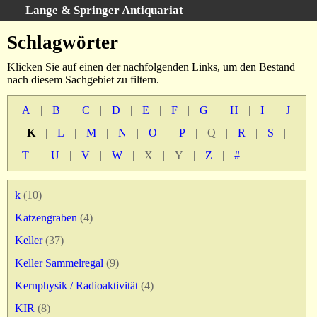
Lange & Springer Antiquariat
Schnellsuche
:
Schlagwörter
Startseite
Klicken Sie auf einen der nachfolgenden Links, um den Bestand
Erweiterte Suche
nach diesem Sachgebiet zu filtern.
Kategorien
A
|
B
|
C
|
D
|
E
|
F
|
G
|
H
|
I
|
J
Schlagwörter
|
K
|
L
|
M
|
N
|
O
|
P
|
Q
|
R
|
S
|
Gesamtbestand
T
|
U
|
V
|
W
|
X
|
Y
|
Z
|
#
Warenkorb
Ankauf
k
(10)
AGB
Katzengraben
(4)
Widerruf
Datenschutz
Keller
(37)
Impressum
Keller Sammelregal
(9)
Kernphysik / Radioaktivität
(4)
KIR
(8)