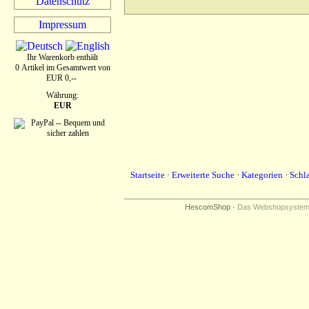
Datenschutz
Impressum
Ihr Warenkorb enthält
0 Artikel im Gesamtwert von
EUR 0,--
Währung:
EUR
Startseite
·
Erweiterte Suche
·
Kategorien
·
Schl
HescomShop
- Das Webshopsystem f