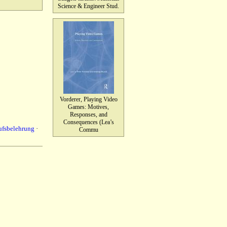
Science & Engineer Stud.
Vorderer, Playing Video
Games: Motives,
Responses, and
Consequences (Lea’s
ufsbelehrung
·
Commu