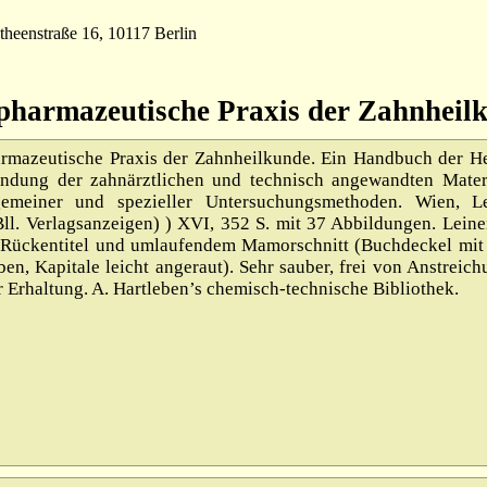
theenstraße 16, 10117 Berlin
harmazeutische Praxis der Zahnheilk
mazeutische Praxis der Zahnheilkunde. Ein Handbuch der He
ndung der zahnärztlichen und technisch angewandten Materi
gemeiner und spezieller Untersuchungsmethoden. Wien, Le
 Bll. Verlagsanzeigen) ) XVI, 352 S. mit 37 Abbildungen. Lein
 Rückentitel und umlaufendem Mamorschnitt (Buchdeckel mit 
n, Kapitale leicht angeraut). Sehr sauber, frei von Anstreic
 Erhaltung. A. Hartleben’s chemisch-technische Bibliothek.