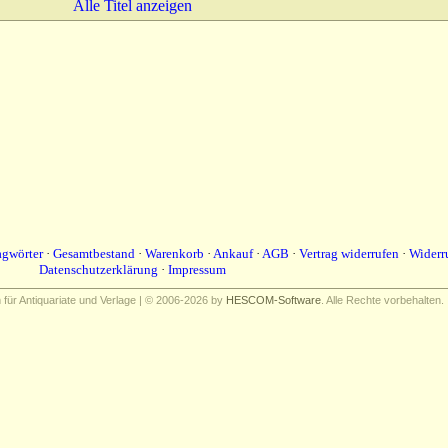
Alle Titel anzeigen
agwörter
·
Gesamtbestand
·
Warenkorb
·
Ankauf
·
AGB
·
Vertrag widerrufen
·
Widerr
Datenschutzerklärung
·
Impressum
ür Antiquariate und Verlage | © 2006-2026 by
HESCOM-Software
. Alle Rechte vorbehalten.