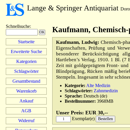
Lange & Springer Antiquariat
Doro
Schnellsuche
:
Kaufmann, Chemisch-p
Startseite
Kaufmann, Ludwig:
Chemisch-phar
Eigenschaften, Prüfung und Verwe
Erweiterte Suche
besonderer Berücksichtigung all
Hartleben’s Verlag, 1910. 1 Bl. (7
Kategorien
Zeit mit goldgeprägtem Front- und
Blindprägung, Rücken mäßig beriebe
Schlagwörter
Stempeln. Insgesamt in sehr schöner
Gesamtbestand
Kategorie:
Alte Medizin
Schlagwörter:
Zahnmedizin
Warenkorb
Sprache:
Deutsch (de)
Ankauf
Bestellnummer:
3968MB
AGB
Unser Preis: EUR 30,--
Exemplar(e)
Widerruf