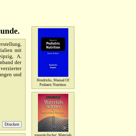
unde.
rstellung,
alien mit
ipzig, A.
enband der
verzierter
hungen und
Hendricks, Manual Of
Pediatric Nutrition.
traugott-fischer: Materials