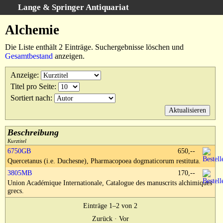
Lange & Springer Antiquariat
Schnellsuche
:
Alchemie
Startseite
Die Liste enthält 2 Einträge. Suchergebnisse löschen und
Erweiterte Suche
Gesamtbestand
anzeigen.
Kategorien
Anzeige
:
Schlagwörter
Titel pro Seite
:
Suchergebnisse
Sortiert nach
:
Warenkorb
Ankauf
Beschreibung
AGB
Kurztitel
6750GB
650,--
Widerruf
Quercetanus (i.e. Duchesne), Pharmacopoea dogmaticorum restituta.
Datenschutz
3805MB
170,--
Impressum
Union Académique Internationale, Catalogue des manuscrits alchimiques
grecs.
Einträge 1–2 von 2
Zurück
·
Vor