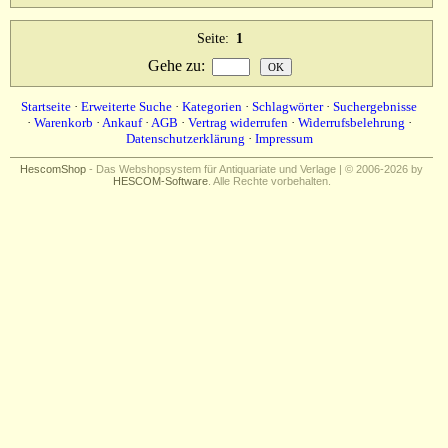
Seite:
1
Gehe zu
:
Startseite
·
Erweiterte Suche
·
Kategorien
·
Schlagwörter
·
Suchergebnisse
·
Warenkorb
·
Ankauf
·
AGB
·
Vertrag widerrufen
·
Widerrufsbelehrung
·
Datenschutzerklärung
·
Impressum
HescomShop
- Das Webshopsystem für Antiquariate und Verlage | © 2006-2026 by
HESCOM-Software
. Alle Rechte vorbehalten.