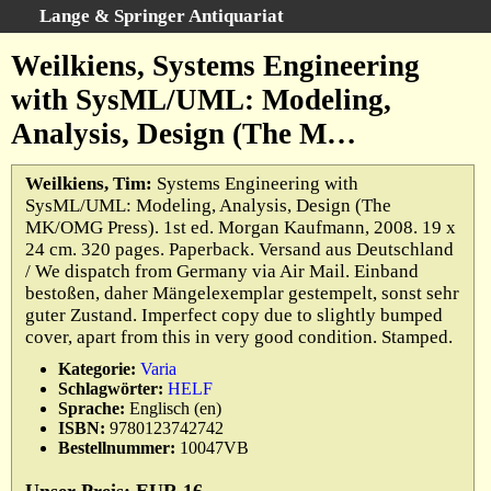
Lange & Springer Antiquariat
Schnellsuche
:
Weilkiens, Systems Engineering
Startseite
with SysML/UML: Modeling,
Erweiterte Suche
Analysis, Design (The M…
Kategorien
Schlagwörter
Weilkiens, Tim:
Systems Engineering with
SysML/UML: Modeling, Analysis, Design (The
Gesamtbestand
MK/OMG Press). 1st ed. Morgan Kaufmann, 2008. 19 x
Warenkorb
24 cm. 320 pages. Paperback. Versand aus Deutschland
/ We dispatch from Germany via Air Mail. Einband
Ankauf
bestoßen, daher Mängelexemplar gestempelt, sonst sehr
AGB
guter Zustand. Imperfect copy due to slightly bumped
cover, apart from this in very good condition. Stamped.
Widerruf
Kategorie:
Varia
Datenschutz
Schlagwörter:
HELF
Impressum
Sprache:
Englisch (en)
ISBN:
9780123742742
Bestellnummer:
10047VB