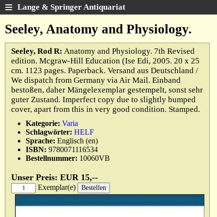
Lange & Springer Antiquariat
Schnellsuche
:
Seeley, Anatomy and Physiology.
Startseite
Seeley, Rod R:
Anatomy and Physiology. 7th Revised
Erweiterte Suche
edition. Mcgraw-Hill Education (Ise Edi, 2005. 20 x 25
Kategorien
cm. 1123 pages. Paperback. Versand aus Deutschland /
Schlagwörter
We dispatch from Germany via Air Mail. Einband
bestoßen, daher Mängelexemplar gestempelt, sonst sehr
Gesamtbestand
guter Zustand. Imperfect copy due to slightly bumped
Warenkorb
cover, apart from this in very good condition. Stamped.
Ankauf
Kategorie:
Varia
Schlagwörter:
HELF
AGB
Sprache:
Englisch (en)
ISBN:
9780071116534
Widerruf
Bestellnummer:
10060VB
Datenschutz
Unser Preis: EUR 15,--
Impressum
Exemplar(e)