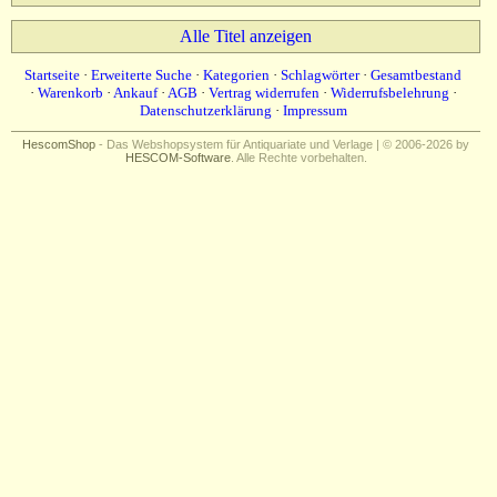
Alle Titel anzeigen
Startseite
·
Erweiterte Suche
·
Kategorien
·
Schlagwörter
·
Gesamtbestand
·
Warenkorb
·
Ankauf
·
AGB
·
Vertrag widerrufen
·
Widerrufsbelehrung
·
Datenschutzerklärung
·
Impressum
HescomShop
- Das Webshopsystem für Antiquariate und Verlage | © 2006-2026 by
HESCOM-Software
. Alle Rechte vorbehalten.