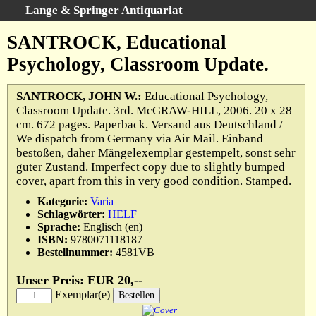
Lange & Springer Antiquariat
Schnellsuche
:
SANTROCK, Educational
Startseite
Psychology, Classroom Update.
Erweiterte Suche
Kategorien
SANTROCK, JOHN W.:
Educational Psychology,
Classroom Update. 3rd. McGRAW-HILL, 2006. 20 x 28
Schlagwörter
cm. 672 pages. Paperback. Versand aus Deutschland /
Gesamtbestand
We dispatch from Germany via Air Mail. Einband
bestoßen, daher Mängelexemplar gestempelt, sonst sehr
Warenkorb
guter Zustand. Imperfect copy due to slightly bumped
Ankauf
cover, apart from this in very good condition. Stamped.
AGB
Kategorie:
Varia
Schlagwörter:
HELF
Widerruf
Sprache:
Englisch (en)
Datenschutz
ISBN:
9780071118187
Bestellnummer:
4581VB
Impressum
Unser Preis: EUR 20,--
Exemplar(e)