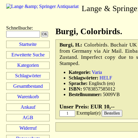
Lange & Springe
Schnellsuche
:
Burgi, Colorbirds.
Startseite
Burgi, H.:
Colorbirds. Buchair UK 
from Germany via Air Mail. Einba
Erweiterte Suche
Zustand. Imperfect copy due to s
Stamped.
Kategorien
Kategorie:
Varia
Schlagwörter
Schlagwörter:
HELF
Sprache:
Englisch (en)
Gesamtbestand
ISBN:
9783857585012
Bestellnummer:
5009VB
Warenkorb
Unser Preis: EUR 10,--
Ankauf
Exemplar(e)
AGB
Widerruf