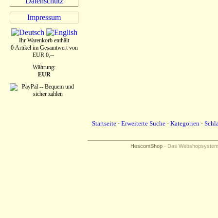
Datenschutz
Impressum
Ihr Warenkorb enthält
0 Artikel im Gesamtwert von
EUR 0,--
Währung:
EUR
Startseite
·
Erweiterte Suche
·
Kategorien
·
Schl
HescomShop
- Das Webshopsystem f