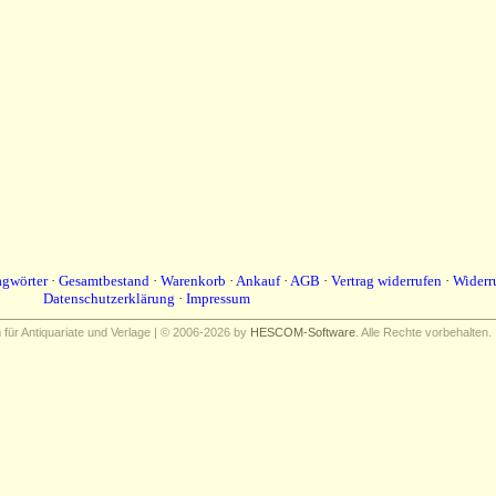
agwörter
·
Gesamtbestand
·
Warenkorb
·
Ankauf
·
AGB
·
Vertrag widerrufen
·
Widerr
Datenschutzerklärung
·
Impressum
ür Antiquariate und Verlage | © 2006-2026 by
HESCOM-Software
. Alle Rechte vorbehalten.