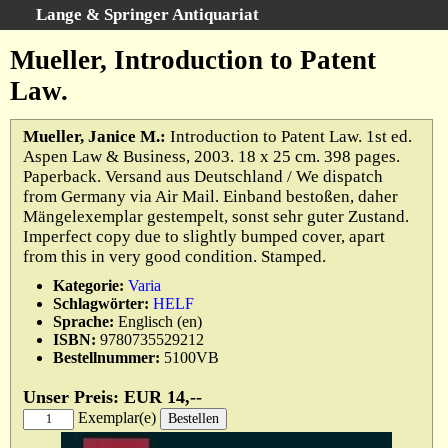
Lange & Springer Antiquariat
Schnellsuche
:
Mueller, Introduction to Patent
Startseite
Law.
Erweiterte Suche
Kategorien
Mueller, Janice M.:
Introduction to Patent Law. 1st ed.
Aspen Law & Business, 2003. 18 x 25 cm. 398 pages.
Schlagwörter
Paperback. Versand aus Deutschland / We dispatch
Gesamtbestand
from Germany via Air Mail. Einband bestoßen, daher
Mängelexemplar gestempelt, sonst sehr guter Zustand.
Warenkorb
Imperfect copy due to slightly bumped cover, apart
Ankauf
from this in very good condition. Stamped.
AGB
Kategorie:
Varia
Schlagwörter:
HELF
Widerruf
Sprache:
Englisch (en)
Datenschutz
ISBN:
9780735529212
Bestellnummer:
5100VB
Impressum
Unser Preis: EUR 14,--
Exemplar(e)