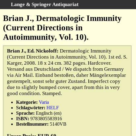
Lange & Springer Antiquariat
Schnellsuche
:
Brian J., Dermatologic Immunity
Startseite
(Current Directions in
Erweiterte Suche
Autoimmunity, Vol. 10).
Kategorien
Schlagwörter
Brian J., Ed. Nickoloff:
Dermatologic Immunity
(Current Directions in Autoimmunity, Vol. 10). 1st ed. S.
Gesamtbestand
Karger, 2008. 18 x 24 cm. 382 pages. Hardcover.
Warenkorb
Versand aus Deutschland / We dispatch from Germany
via Air Mail. Einband bestoßen, daher Mängelexemplar
Ankauf
gestempelt, sonst sehr guter Zustand. Imperfect copy
AGB
due to slightly bumped cover, apart from this in very
good condition. Stamped.
Widerruf
Kategorie:
Varia
Datenschutz
Schlagwörter:
HELF
Impressum
Sprache:
Englisch (en)
ISBN:
9783805583916
Bestellnummer:
5140VB