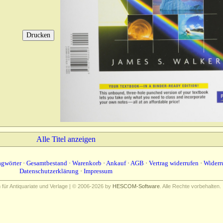
Alle Titel anzeigen
agwörter
·
Gesamtbestand
·
Warenkorb
·
Ankauf
·
AGB
·
Vertrag widerrufen
·
Widerr
Datenschutzerklärung
·
Impressum
ür Antiquariate und Verlage | © 2006-2026 by
HESCOM-Software
. Alle Rechte vorbehalten.