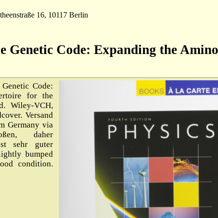
theenstraße 16, 10117 Berlin
he Genetic Code: Expanding the Amino
 Genetic Code:
toire for the
ed. Wiley-VCH,
dcover. Versand
om Germany via
ßen, daher
st sehr guter
lightly bumped
ood condition.