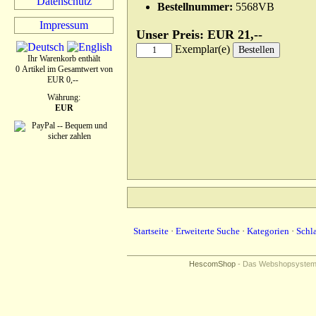
Datenschutz
Bestellnummer:
5568VB
Impressum
Unser Preis: EUR 21,--
Exemplar(e)
Ihr Warenkorb enthält
0 Artikel im Gesamtwert von
EUR 0,--
Währung:
EUR
Startseite
·
Erweiterte Suche
·
Kategorien
·
Schl
HescomShop
- Das Webshopsystem f