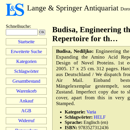
Lange & Springer Antiquariat
Doro
Schnellsuche
:
Budisa, Engineering t
Repertoire for th…
Startseite
Budisa, Nediljko:
Engineering the
Erweiterte Suche
Expanding the Amino Acid Reper
Kategorien
Design of Novel Proteins. 1st 
2005. 17 x 25 cm. 312 pages. Har
Schlagwörter
aus Deutschland / We dispatch fr
Air Mail. Einband besto
Gesamtbestand
Mängelexemplar gestempelt, son
Warenkorb
Zustand. Imperfect copy due to s
cover, apart from this in very g
Ankauf
Stamped.
AGB
Kategorie:
Varia
Schlagwörter:
HELF
Widerruf
Sprache:
Englisch (en)
ISBN:
9783527312436