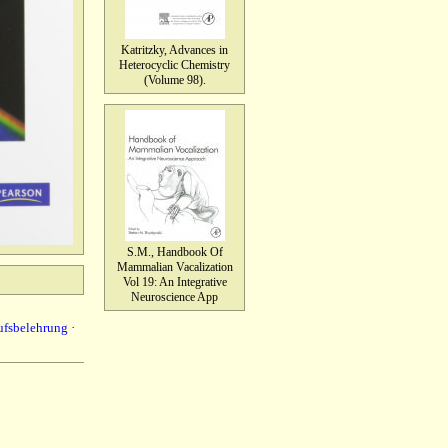
Katritzky, Advances in
Heterocyclic Chemistry
(Volume 98).
S.M., Handbook Of
Mammalian Vacalization
Vol 19: An Integrative
Neuroscience App
ufsbelehrung
·