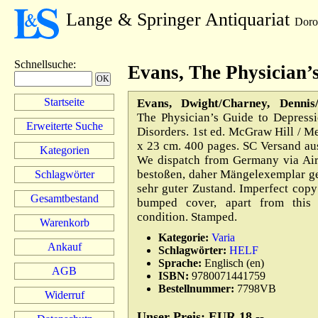
Lange & Springer Antiquariat
Doro
Schnellsuche
:
Evans, The Physician’
Startseite
Evans, Dwight/Charney, Dennis/
The Physician’s Guide to Depress
Erweiterte Suche
Disorders. 1st ed. McGraw Hill / Me
x 23 cm. 400 pages. SC Versand au
Kategorien
We dispatch from Germany via Air
bestoßen, daher Mängelexemplar ge
Schlagwörter
sehr guter Zustand. Imperfect copy 
Gesamtbestand
bumped cover, apart from this
condition. Stamped.
Warenkorb
Kategorie:
Varia
Ankauf
Schlagwörter:
HELF
Sprache:
Englisch (en)
AGB
ISBN:
9780071441759
Bestellnummer:
7798VB
Widerruf
Unser Preis: EUR 18,--