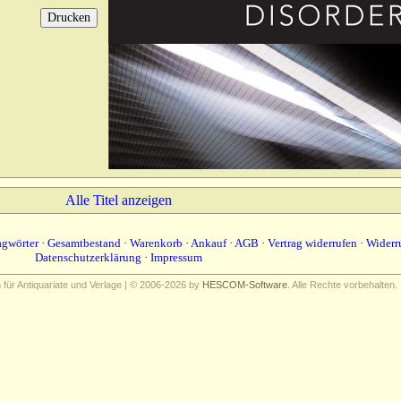
Alle Titel anzeigen
agwörter
·
Gesamtbestand
·
Warenkorb
·
Ankauf
·
AGB
·
Vertrag widerrufen
·
Widerr
Datenschutzerklärung
·
Impressum
ür Antiquariate und Verlage | © 2006-2026 by
HESCOM-Software
. Alle Rechte vorbehalten.