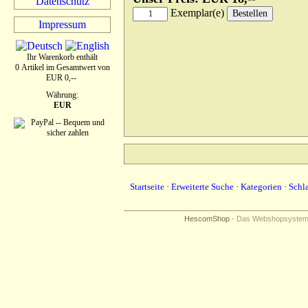
Datenschutz
Exemplar(e)
Impressum
Ihr Warenkorb enthält
0 Artikel im Gesamtwert von
EUR 0,--
Währung:
EUR
Startseite
·
Erweiterte Suche
·
Kategorien
·
Schl
HescomShop
- Das Webshopsystem f